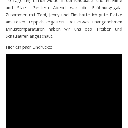
10 Tage lang bin ich wieder in der Kinoblase rund um Filme
und Stars. Gestern Abend war die Eröffnungsgala.
Zusammen mit Tobi, Jenny und Tim hatte ich gute Plätze
am roten Teppich ergattert. Bei etwas unangenehmen
Minustemparaturen haben wir uns das Treiben und
Schaulaufen angeschaut.
Hier ein paar Eindrücke: