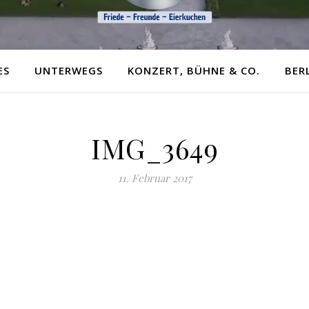
ES
UNTERWEGS
KONZERT, BÜHNE & CO.
BER
IMG_3649
11. Februar 2017