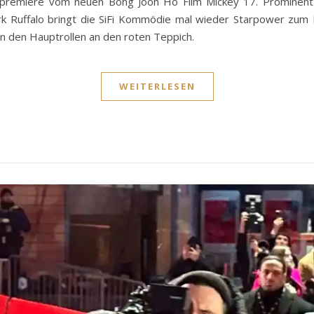
premiere vom neuen Bong Joon Ho Film Mickey 17. Prominent 
k Ruffalo bringt die SiFi Kommödie mal wieder Starpower zum Fe
in den Hauptrollen an den roten Teppich.
WEITERLESEN