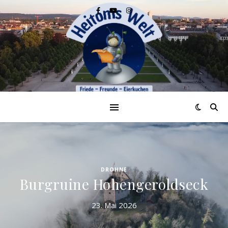
DROHNE
,
UNTERWEGS
Loket in Tschechien
10. Juni 2024