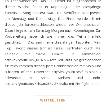
Es geht wieder los. Das ESC Fieber ist ausgebrochen. In
dieser Woche findet in Kopenhagen der diesjährige
Eurovision Song Contest statt. Die Semifinale sind jeweils
am Dienstag und Donnerstag. Das Finale werde ich mir
dieses Jahr kurzentschlossen wieder vor Ort anschauen.
Dazu fliege ich am Samstag Morgen nach Kopenhagen. Zur
Vorbereitung habe ich wie immer das Teilnehmerfeld
gesichtet. Das sind meine diesjährigen Favoriten: Mein
Top Favorit dieses Jahr ist Israel, vertreten durch Mei
Feingold mit “Same Heart”. Ein Hammerlied!
httpvh://youtu.be/_uB4JMw4ctc Mit aufs Siegertreppchen
für mich kommen dieses Jahr: Großbritannien mit Molly und
“Children of the Universe” httpvh://youtu.be/fFqYbibLh8k
Schweden mit Sanna Nielsen und “Undo”
httpvh://youtu.be/XdXXnX5BvGY Malta mit Fireflight und…
WEITERLESEN