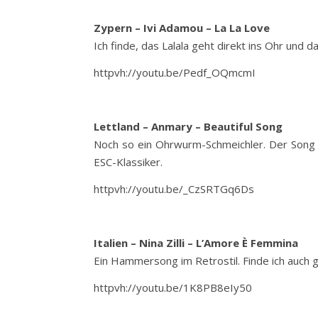
Zypern – Ivi Adamou – La La Love
Ich finde, das Lalala geht direkt ins Ohr und d
httpvh://youtu.be/Pedf_OQmcmI
Lettland – Anmary – Beautiful Song
Noch so ein Ohrwurm-Schmeichler. Der Song m
ESC-Klassiker.
httpvh://youtu.be/_CzSRTGq6Ds
Italien – Nina Zilli – L’Amore È Femmina
Ein Hammersong im Retrostil. Finde ich auch g
httpvh://youtu.be/1K8PB8eIy50