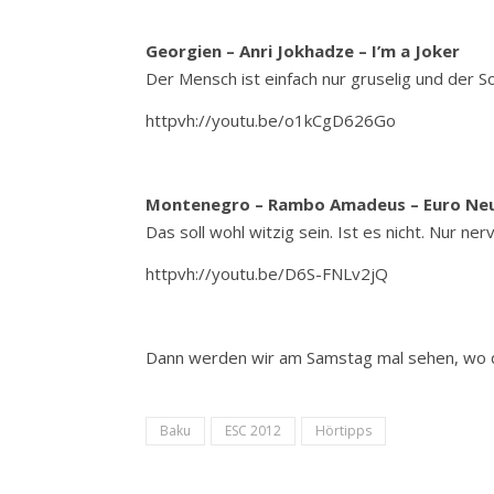
Georgien – Anri Jokhadze – I’m a Joker
Der Mensch ist einfach nur gruselig und der S
httpvh://youtu.be/o1kCgD626Go
Montenegro – Rambo Amadeus – Euro Ne
Das soll wohl witzig sein. Ist es nicht. Nur ner
httpvh://youtu.be/D6S-FNLv2jQ
Dann werden wir am Samstag mal sehen, wo di
Baku
ESC 2012
Hörtipps