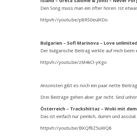
Island – Gréta Salóme & Jónsi – Never For
Den Song muss man ein öfter hören. Ist etwas 
httpvh://youtu.be/p8RS0eulXDo
Bulgarien – Sofi Marinova – Love unlimite
Der bulgarische Beitrag wirkte auf mich beim e
httpvh://youtu.be/zM4kCl-yKgo
Ansonsten gibt es noch ein paar nette Beiträg
Drei Beiträge gehen aber gar nicht. Sind unhör
Österreich – Trackshittaz – Woki mit de
Das ist einfach nur peinlich, dumm und asozia
httpvh://youtu.be/BKQf8Z5uWQ8