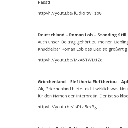
Passt!
httpvh://youtu.be/fOdRFtwTzb8
Deutschland – Roman Lob – Standing Still
Auch unser Beitrag gehört zu meinen Liebling
Knuddelbär Roman Lob das Lied so großartig r
httpvh://youtu.be/MxA6TWLttZo
Griechenland – Eleftheria Eleftheriou – Ap
Ok, Griechenland bietet nicht wirklich was Ne
für den Namen der Interpretin. Der ist so kli
httpvh://youtu.be/isPtzi5cxBg