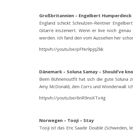
Großbritannien – Engelbert Humperdinck –
England schickt Schnulzen-Rentner Engelber
Gitarre inszeniert. Wenn er live noch gena
werden. Ich fand den vom Aussehen her schon 
httpvh://youtu.be/pFNv9pjqZkk
Dänemark – Soluna Samay – Should’ve kno
Beim Bühnenoutfit hat sich die gute Soluna z
Amy McDonald, den Corrs und Wonderwall. Ich
httpvh://youtu.be/6nR9nsKTx4g
Norwegen – Tooji – Stay
Tooji ist das Eric Saade Double (Schweden, le