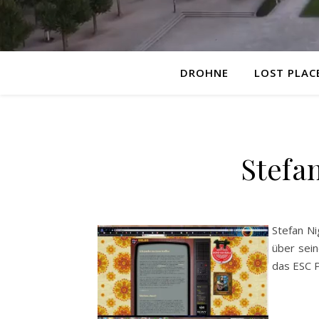
DROHNE
LOST PLAC
Stefa
Stefan N
über sein
das ESC P