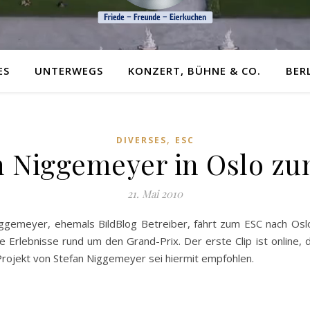
ES
UNTERWEGS
KONZERT, BÜHNE & CO.
BER
,
DIVERSES
ESC
n Niggemeyer in Oslo z
21. Mai 2010
iggemeyer, ehemals BildBlog Betreiber, fährt zum ESC nach Osl
e Erlebnisse rund um den Grand-Prix. Der erste Clip ist online,
rojekt von Stefan Niggemeyer sei hiermit empfohlen.