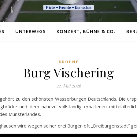
ES
UNTERWEGS
KONZERT, BÜHNE & CO.
BER
DROHNE
Burg Vischering
22. Mai 2026
n gehört zu den schönsten Wasserburgen Deutschlands. Die ursp
ugbrücke und dem nahezu vollständig erhaltenen mittelalterlic
des Münsterlandes.
nghausen wird wegen seiner drei Burgen oft „Dreiburgenstadt“ ge