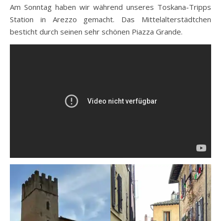
Am Sonntag haben wir während unseres Toskana-Tripps
Station in Arezzo gemacht. Das Mittelalterstädtchen
besticht durch seinen sehr schönen Piazza Grande.