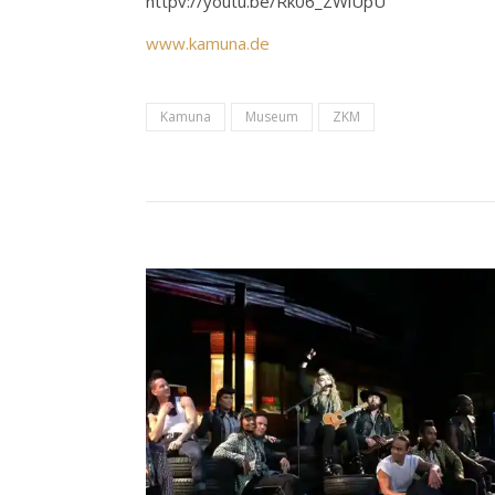
httpv://youtu.be/Rk06_ZWlUpU
www.kamuna.de
Kamuna
Museum
ZKM