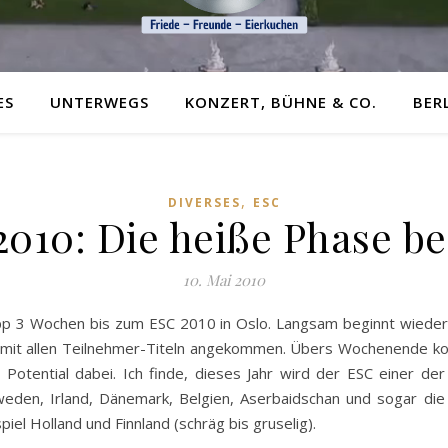
ES
UNTERWEGS
KONZERT, BÜHNE & CO.
BER
,
DIVERSES
ESC
2010: Die heiße Phase be
10. Mai 2010
app 3 Wochen bis zum ESC 2010 in Oslo. Langsam beginnt wieder
D mit allen Teilnehmer-Titeln angekommen. Übers Wochenende konn
Potential dabei. Ich finde, dieses Jahr wird der ESC einer de
weden, Irland, Dänemark, Belgien, Aserbaidschan und sogar die
iel Holland und Finnland (schräg bis gruselig).