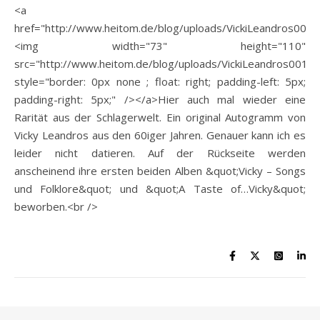
<a
href="http://www.heitom.de/blog/uploads/VickiLeandros001.
<img width="73" height="110"
src="http://www.heitom.de/blog/uploads/VickiLeandros001.s
style="border: 0px none ; float: right; padding-left: 5px;
padding-right: 5px;" /></a>Hier auch mal wieder eine
Rarität aus der Schlagerwelt. Ein original Autogramm von
Vicky Leandros aus den 60iger Jahren. Genauer kann ich es
leider nicht datieren. Auf der Rückseite werden
anscheinend ihre ersten beiden Alben &quot;Vicky – Songs
und Folklore&quot; und &quot;A Taste of…Vicky&quot;
beworben.<br />