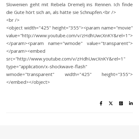
Slowenien geht mit Rebela Dremelj ins Rennen. Ich finde
die Gute hört sich an, als hätte sie Schnupfen.<br />
<br />
<object width="425" height="355"><param name="movie"
value="http://www.youtube.com/v/zHdhUwcXnKY&rel=1">
</param><param name="wmode" value="transparent">
</param><embed
src="http://www.youtube.com/v/zHdhUwcXnKY&rel=1"
type="application/x-shockwave-flash"
wmode="transparent" width="425" height="355">
</embed></object>