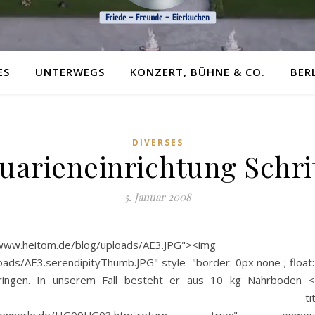
ES
UNTERWEGS
KONZERT, BÜHNE & CO.
BER
DIVERSES
uarieneinrichtung Schrit
5. Januar 2008
heitom.de/blog/uploads/AE3.JPG"><im
ds/AE3.serendipityThumb.JPG" style="border: 0px none ; float: le
ngen. In unserem Fall besteht er aus 10 kg Nährboden <a 
_id=380" title="http://www.den