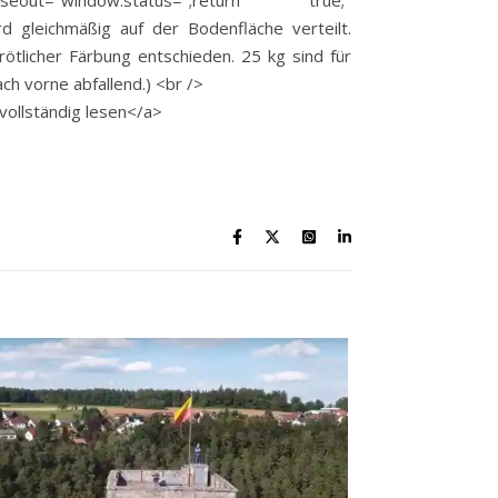
eout="window.status='';return true;"
d gleichmäßig auf der Bodenfläche verteilt.
ötlicher Färbung entschieden. 25 kg sind für
ch vorne abfallend.) <br />
vollständig lesen</a>