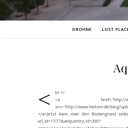
DROHNE
LOST PLAC
Aq
<
br />
<a href="http://www.
src="http://www.heitom.de/blog/uploa
</a>Jetzt kann man den Bodengrund einbri
url_id=1577&amp;entry