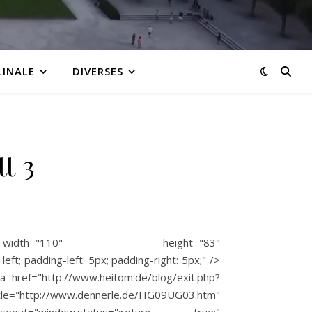
LINALE
DIVERSES
t 3
g width="110" height="83"
ft; padding-left: 5px; padding-right: 5px;" />
href="http://www.heitom.de/blog/exit.php?
nerle.de/HG09UG03.htm"