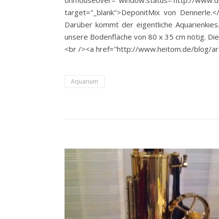
onmouseover="window.status='http://
target="_blank">DeponitMix von Dennerle.</
Darüber kommt der eigentliche Aquarienkies.
unsere Bodenfläche von 80 x 35 cm nötig. Die 
<br /><a href="http://www.heitom.de/blog/arc
Aquarium