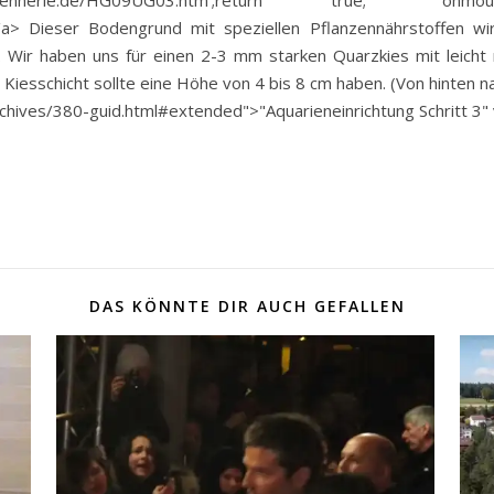
www.dennerle.de/HG09UG03.htm';return true;" onmous
a> Dieser Bodengrund mit speziellen Pflanzennährstoffen wir
 Wir haben uns für einen 2-3 mm starken Quarzkies mit leicht r
Kiesschicht sollte eine Höhe von 4 bis 8 cm haben. (Von hinten na
hives/380-guid.html#extended">"Aquarieneinrichtung Schritt 3" 
DAS KÖNNTE DIR AUCH GEFALLEN