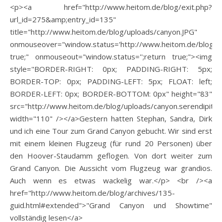
<p><a href="http://www.heitom.de/blog/exit.php?
url_id=275&amp;entry_id=135"
title="http://www.heitom.de/blog/uploads/canyon.JPG"
onmouseover="window.status='http://www.heitom.de/blog/up
true;" onmouseout="window.status='';return true;"><img
style="BORDER-RIGHT: 0px; PADDING-RIGHT: 5px;
BORDER-TOP: 0px; PADDING-LEFT: 5px; FLOAT: left;
BORDER-LEFT: 0px; BORDER-BOTTOM: 0px" height="83"
src="http://www.heitom.de/blog/uploads/canyon.serendipity
width="110" /></a>Gestern hatten Stephan, Sandra, Dirk
und ich eine Tour zum Grand Canyon gebucht. Wir sind erst
mit einem kleinen Flugzeug (für rund 20 Personen) über
den Hoover-Staudamm geflogen. Von dort weiter zum
Grand Canyon. Die Aussicht vom Flugzeug war grandios.
Auch wenn es etwas wackelig war.</p> <br /><a
href="http://www.heitom.de/blog/archives/135-
guid.html#extended">"Grand Canyon und Showtime"
vollständig lesen</a>