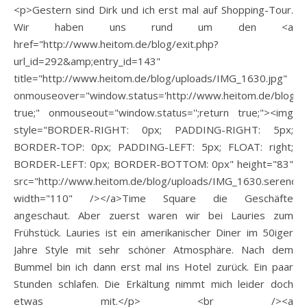
<p>Gestern sind Dirk und ich erst mal auf Shopping-Tour.
Wir haben uns rund um den <a
href="http://www.heitom.de/blog/exit.php?
url_id=292&amp;entry_id=143"
title="http://www.heitom.de/blog/uploads/IMG_1630.jpg"
onmouseover="window.status='http://www.heitom.de/blog/up
true;" onmouseout="window.status='';return true;"><img
style="BORDER-RIGHT: 0px; PADDING-RIGHT: 5px;
BORDER-TOP: 0px; PADDING-LEFT: 5px; FLOAT: right;
BORDER-LEFT: 0px; BORDER-BOTTOM: 0px" height="83"
src="http://www.heitom.de/blog/uploads/IMG_1630.serendip
width="110" /></a>Time Square die Geschäfte
angeschaut. Aber zuerst waren wir bei Lauries zum
Frühstück. Lauries ist ein amerikanischer Diner im 50iger
Jahre Style mit sehr schöner Atmosphäre. Nach dem
Bummel bin ich dann erst mal ins Hotel zurück. Ein paar
Stunden schlafen. Die Erkältung nimmt mich leider doch
etwas mit.</p> <br /><a