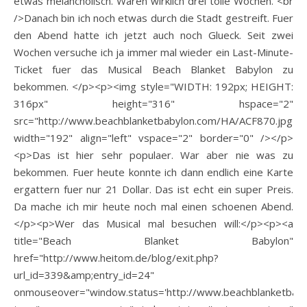
etwas melancholisch. Waren wirklich drei tolle Wochen. <br
/>Danach bin ich noch etwas durch die Stadt gestreift. Fuer
den Abend hatte ich jetzt auch noch Glueck. Seit zwei
Wochen versuche ich ja immer mal wieder ein Last-Minute-
Ticket fuer das Musical Beach Blanket Babylon zu
bekommen. </p><p><img style="WIDTH: 192px; HEIGHT:
316px" height="316" hspace="2"
src="http://www.beachblanketbabylon.com/HA/ACF870.jpg"
width="192" align="left" vspace="2" border="0" /></p>
<p>Das ist hier sehr populaer. War aber nie was zu
bekommen. Fuer heute konnte ich dann endlich eine Karte
ergattern fuer nur 21 Dollar. Das ist echt ein super Preis.
Da mache ich mir heute noch mal einen schoenen Abend.
</p><p>Wer das Musical mal besuchen will:</p><p><a
title="Beach Blanket Babylon"
href="http://www.heitom.de/blog/exit.php?
url_id=339&amp;entry_id=24"
onmouseover="window.status='http://www.beachblanketbabyl