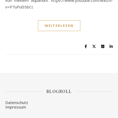
von meinem Aquarium. httpv://www.youtube.com/watch?
v=P7uPul3SbCc
WEITERLESEN
BLOGROLL
Datenschutz
Impressum