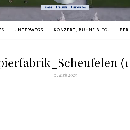
ES
UNTERWEGS
KONZERT, BÜHNE & CO.
BER
pierfabrik_Scheufelen (1
7. April 2023