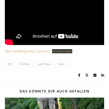
Flyer_Rundweg_Area_1_2016_HQ
Herunterladen
DJI
Drohne
Lost Place
Neo
DAS KÖNNTE DIR AUCH GEFALLEN