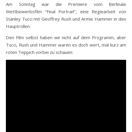
Am Sonntag war die Premiere vom Berlinale
Wettbewerbsfilm “Final Portrait”, eine Regiearbeit von
Stanley Tucci mit Geoffrey Rush und Armie Hammer in den
Hauptrollen.
Den Film selbst haben wir nicht auf dem Programm, aber
Tucci, Rush und Hammer waren es doch wert, mal kurz am
roten Teppich vorbei zu schauen: