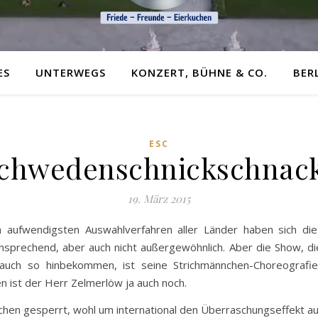
ES
UNTERWEGS
KONZERT, BÜHNE & CO.
BER
ESC
chwedenschnickschnac
19. März 2015
 aufwendigsten Auswahlverfahren aller Länder haben sich di
nsprechend, aber auch nicht außergewöhnlich. Aber die Show, die 
auch so hinbekommen, ist seine Strichmännchen-Choreografie 
n ist der Herr Zelmerlöw ja auch noch.
ischen gesperrt, wohl um international den Überraschungseffekt a