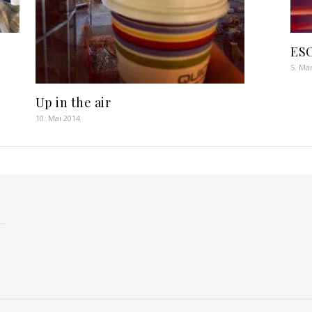
ESC
5. Mä
Up in the air
10. Mai 2014