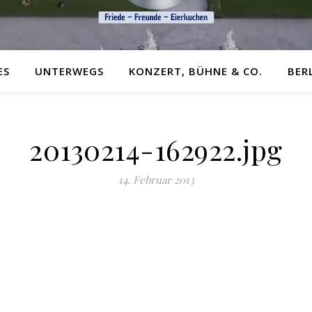
ES
UNTERWEGS
KONZERT, BÜHNE & CO.
BER
20130214-162922.jpg
14. Februar 2013