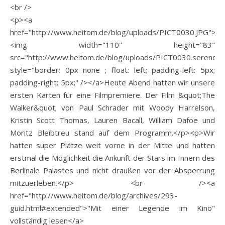
<br />
<p><a
href="http://www.heitom.de/blog/uploads/PICT0030.JPG">
<img width="110" height="83"
src="http://www.heitom.de/blog/uploads/PICT0030.serendip
style="border: 0px none ; float: left; padding-left: 5px;
padding-right: 5px;" /></a>Heute Abend hatten wir unsere
ersten Karten für eine Filmpremiere. Der Film &quot;The
Walker&quot; von Paul Schrader mit Woody Harrelson,
Kristin Scott Thomas, Lauren Bacall, William Dafoe und
Moritz Bleibtreu stand auf dem Programm.</p><p>Wir
hatten super Plätze weit vorne in der Mitte und hatten
erstmal die Möglichkeit die Ankunft der Stars im Innern des
Berlinale Palastes und nicht draußen vor der Absperrung
mitzuerleben.</p> <br /><a
href="http://www.heitom.de/blog/archives/293-
guid.html#extended">"Mit einer Legende im Kino"
vollständig lesen</a>