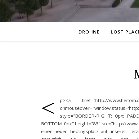
DROHNE
LOST PLAC
<
p><a href="http://www.heitom.de/
onmouseover="window.status='http:/
style="BORDER-RIGHT: 0px; PADD
BOTTOM: 0px" height="83" src="http://www.
einen neuen Lieblingsplatz auf unserer Ter