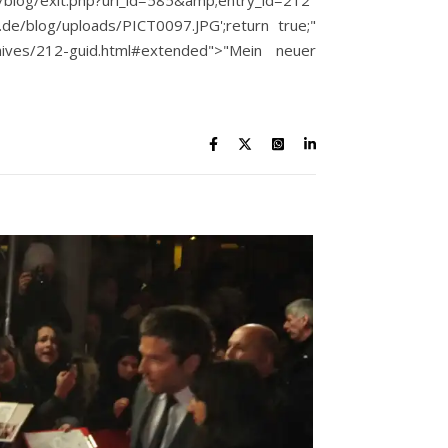
exit.php?url_id=585&amp;entry_id=212"
de/blog/uploads/PICT0097.JPG';return true;"
hives/212-guid.html#extended">"Mein neuer