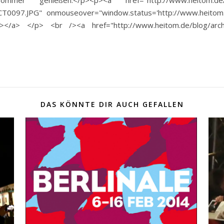
genießen.</p><p><a href="http://www.heitom.de/blog/
ICT0097.JPG" onmouseover="window.status='http://www.heitom.
;"></a> </p> <br /><a href="http://www.heitom.de/blog/arc
DAS KÖNNTE DIR AUCH GEFALLEN