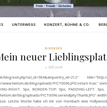
ES
UNTERWEGS
KONZERT, BÜHNE & CO.
BER
DIVERSES
Mein neuer Lieblingsplat
3. Juli 2006
blog/exit.php?url_id=584&amp;entry_id=212" title="http:/
/www.heitom.de/blog/uploads/PICT0096.JPG';return true;" onmo
ING-RIGHT: 5px; BORDER-TOP: 0px; PADDING-LEFT: 5px; 
heitom.de/blog/uploads/PICT0096.serendipityThumb.JPG" width=
asse. Letzte Woche habe ich mir von Hornbach eine Hollywood