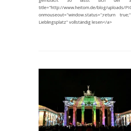
gemütlich. So lässt sich der Sommer 
title="http://www.heitom.de/blog/uploads/P
onmouseout="window.status='';return true
Lieblingsplatz" vollständig lesen</a>