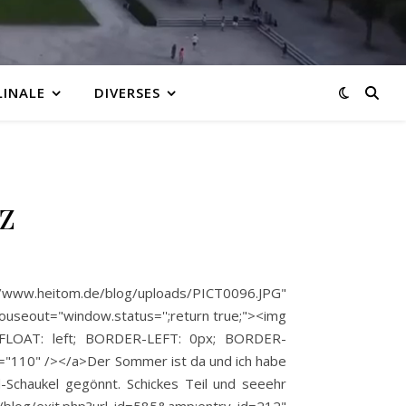
LINALE
DIVERSES
z
/www.heitom.de/blog/uploads/PICT0096.JPG"
useout="window.status='';return true;"><img
FLOAT: left; BORDER-LEFT: 0px; BORDER-
"110" /></a>Der Sommer ist da und ich habe
-Schaukel gegönnt. Schickes Teil und seeehr