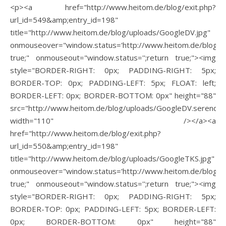
<p><a href="http://www.heitom.de/blog/exit.php?
url_id=549&amp;entry_id=198"
title="http://www.heitom.de/blog/uploads/GoogleDV.jpg"
onmouseover="window.status='http://www.heitom.de/blog/up
true;" onmouseout="window.status='';return true;"><img
style="BORDER-RIGHT: 0px; PADDING-RIGHT: 5px;
BORDER-TOP: 0px; PADDING-LEFT: 5px; FLOAT: left;
BORDER-LEFT: 0px; BORDER-BOTTOM: 0px" height="88"
src="http://www.heitom.de/blog/uploads/GoogleDV.serendip
width="110" /></a><a
href="http://www.heitom.de/blog/exit.php?
url_id=550&amp;entry_id=198"
title="http://www.heitom.de/blog/uploads/GoogleTKS.jpg"
onmouseover="window.status='http://www.heitom.de/blog/up
true;" onmouseout="window.status='';return true;"><img
style="BORDER-RIGHT: 0px; PADDING-RIGHT: 5px;
BORDER-TOP: 0px; PADDING-LEFT: 5px; BORDER-LEFT:
0px; BORDER-BOTTOM: 0px" height="88"