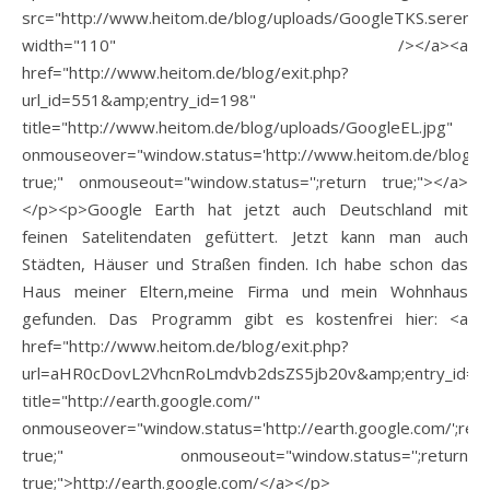
src="http://www.heitom.de/blog/uploads/GoogleTKS.serendi
width="110" /></a><a
href="http://www.heitom.de/blog/exit.php?
url_id=551&amp;entry_id=198"
title="http://www.heitom.de/blog/uploads/GoogleEL.jpg"
onmouseover="window.status='http://www.heitom.de/blog/up
true;" onmouseout="window.status='';return true;"></a>
</p><p>Google Earth hat jetzt auch Deutschland mit
feinen Satelitendaten gefüttert. Jetzt kann man auch
Städten, Häuser und Straßen finden. Ich habe schon das
Haus meiner Eltern,meine Firma und mein Wohnhaus
gefunden. Das Programm gibt es kostenfrei hier: <a
href="http://www.heitom.de/blog/exit.php?
url=aHR0cDovL2VhcnRoLmdvb2dsZS5jb20v&amp;entry_id=1
title="http://earth.google.com/"
onmouseover="window.status='http://earth.google.com/';retu
true;" onmouseout="window.status='';return
true;">http://earth.google.com/</a></p>