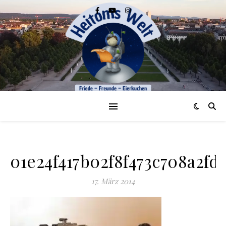
01e24f417b02f8f473c708a2fd
17. März 2014